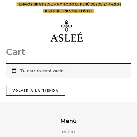
Ir
ENVÍOS GRATIS A LIMA Y TODO EL PERÚ DESDE S/. 44.90 |
al
DEVOLUCIONES SIN COSTO
contenido
Cart
Tu carrito está vacío.
VOLVER A LA TIENDA
Menú
INICIO